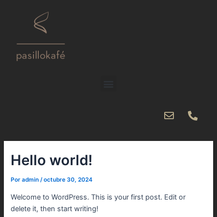
Ir
al
contenido
Menu
E
P
n
h
v
o
e
n
l
e
Hello world!
o
-
p
a
e
l
Por
admin
/
octubre 30, 2024
t
Welcome to WordPress. This is your first post. Edit or
delete it, then start writing!